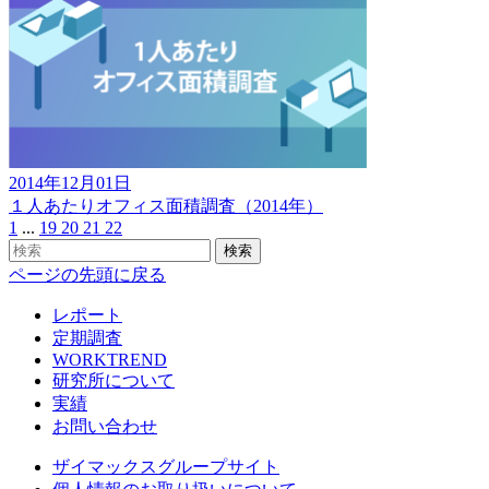
2014年12月01日
１人あたりオフィス面積調査（2014年）
1
...
19
20
21
22
検索
ページの先頭に戻る
レポート
定期調査
WORKTREND
研究所について
実績
お問い合わせ
ザイマックスグループサイト