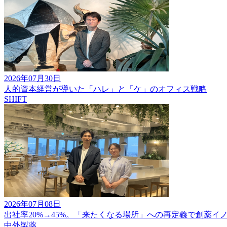
2026年07月30日
人的資本経営が導いた「ハレ」と「ケ」のオフィス戦略
SHIFT
2026年07月08日
出社率20%→45%。「来たくなる場所」への再定義で創薬イ
中外製薬