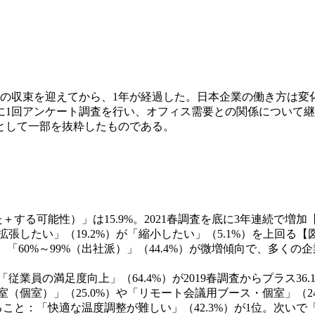
の収束を迎えてから、1年が経過した。日本企業の働き方は変化
1回アンケート調査を行い、オフィス需要との関係について継
として一部を抜粋したものである。
する可能性）」は15.9%。2021春調査を底に3年連続で増加
張したい」（19.2%）が「縮小したい」（5.1%）を上回る【
7%。「60%～99%（出社派）」（44.4%）が微増傾向で、
業員の満足度向上」（64.4%）が2019春調査からプラス36
（個室）」（25.0%）や「リモート会議用ブース・個室」（24
こと：「快適な温度調整が難しい」（42.3%）が1位。次いで