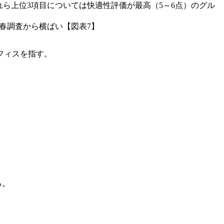
れら上位3項目については快適性評価が最高（5～6点）のグル
3春調査から横ばい【図表7】
オフィスを指す。
る。