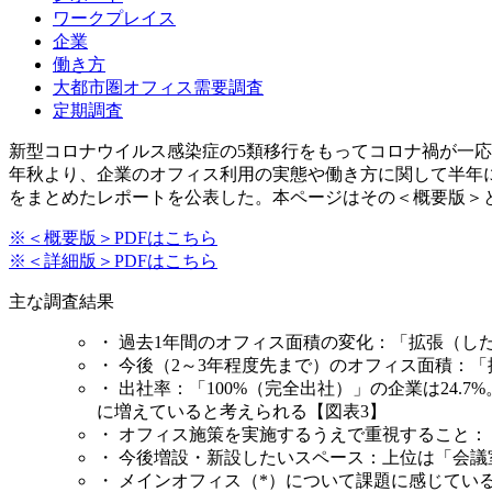
ワークプレイス
企業
働き方
大都市圏オフィス需要調査
定期調査
新型コロナウイルス感染症の5類移行をもってコロナ禍が一応
年秋より、企業のオフィス利用の実態や働き方に関して半年に
をまとめたレポートを公表した。本ページはその＜概要版＞
※＜概要版＞PDFはこちら
※＜詳細版＞PDFはこちら
主な調査結果
・ 過去1年間のオフィス面積の変化：「拡張（した＋
・ 今後（2～3年程度先まで）のオフィス面積：「拡
・ 出社率：「100%（完全出社）」の企業は24.
に増えていると考えられる【図表3】
・ オフィス施策を実施するうえで重視すること：「従
・ 今後増設・新設したいスペース：上位は「会議室
・ メインオフィス（*）について課題に感じている