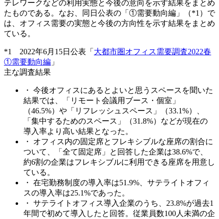
テレワークなどの利用実態と今後の意向を示す結果をまとめ
たものである。なお、同日公表の「①需要動向編」（*1）で
は、オフィス需要の実態と今後の方向性を示す結果をまとめ
ている。
*1 2022年6月15日公表「
大都市圏オフィス需要調査2022春
①需要動向編
」
主な調査結果
・ 今後オフィスにあるとよいと思うスペースを聞いた
結果では、「リモート会議用ブース・個室」
（46.5%）や「リフレッシュスペース」（33.1%）、
「集中するためのスペース」（31.8%）などが現在の
導入率より高い結果となった。
・ オフィス内の固定席とフレキシブルな座席の割合に
ついて、「全て固定席」と回答した企業は38.6%で、
約6割の企業はフレキシブルに利用できる座席を用意し
ている。
・ 在宅勤務制度の導入率は51.9%、サテライトオフィ
スの導入率は25.1%であった。
・ サテライトオフィス導入企業のうち、23.8%が過去1
年間で初めて導入したと回答。従業員数100人未満の企