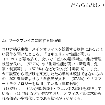
2.3. ワークプレイスに関する価値観
コロナ禍収束後、メインオフィスを設置する物件にあるとよ
い要件を聞いたところ、「セキュリティ性能が高い」
（59.7%）が最も多く、次いで「ビルの清掃衛生・維持管理
状態が良い」（57.7%）や「耐震性能が高い（新耐震、免
震・制震等）」（57.3%）などが並んだ【図表16】。また、
今回調査から選択肢を変更したため単純比較はできないもの
の、2021春調査よりも「自然光が入る」（37.3%）や「スマ
ートテクノロジーを採用している（非接触等）」
（18.0%）、「ビルが環境認証・ウェルネス認証を取得して
いる」（11.4%）などが伸びており、オフィスビルに求めら
れる価値が多様化しつつある状況がうかがえる。