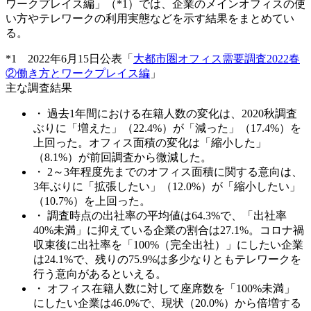
ワークプレイス編」（*1）では、企業のメインオフィスの使
い方やテレワークの利用実態などを示す結果をまとめてい
る。
*1 2022年6月15日公表「
大都市圏オフィス需要調査2022春
②働き方とワークプレイス編
」
主な調査結果
・ 過去1年間における在籍人数の変化は、2020秋調査
ぶりに「増えた」（22.4%）が「減った」（17.4%）を
上回った。オフィス面積の変化は「縮小した」
（8.1%）が前回調査から微減した。
・ 2～3年程度先までのオフィス面積に関する意向は、
3年ぶりに「拡張したい」（12.0%）が「縮小したい」
（10.7%）を上回った。
・ 調査時点の出社率の平均値は64.3%で、「出社率
40%未満」に抑えている企業の割合は27.1%。コロナ禍
収束後に出社率を「100%（完全出社）」にしたい企業
は24.1%で、残りの75.9%は多少なりともテレワークを
行う意向があるといえる。
・ オフィス在籍人数に対して座席数を「100%未満」
にしたい企業は46.0%で、現状（20.0%）から倍増する