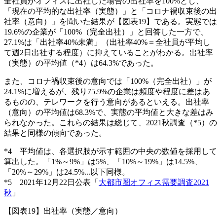
全社員がオフィスに出社した場合の出社率を100%とし、
「現在の平均的な出社率（実態）」と「コロナ禍収束後の出
社率（意向）」を聞いた結果が【図表19】である。実態では
19.6%の企業が「100%（完全出社）」と回答した一方で、
27.1%は「出社率40%未満」（出社率40%＝全社員が平均し
て週2日出社する程度）に抑えていることがわかる。出社率
（実態）の平均値（*4）は64.3%であった。
また、コロナ禍収束後の意向では「100%（完全出社）」が
24.1%に増えるが、残り75.9%の企業は頻度や程度に差はあ
るものの、テレワークを行う意向があるといえる。出社率
（意向）の平均値は68.3%で、実態の平均値と大きな差はみ
られなかった。これらの結果は総じて、2021秋調査（*5）の
結果と同様の傾向であった。
*4 平均値は、各選択肢が示す範囲の中央の数値を採用して
算出した。「1%～9%」は5%、「10%～19%」は14.5%、
「20%～29%」は24.5%...以下同様。
*5 2021年12月22日公表「
大都市圏オフィス需要調査2021
秋
」
【図表19】出社率（実態／意向）