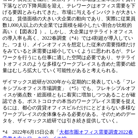
下落などの下降局面を迎え、テレワークはオフィス需要を下
げる要因とみられてきた。市場に与えるインパクトが大きい
のは、賃借面積の大きい大企業の動向であり、実際に従業員
数1,000人以上の大企業では面積を縮小したい割合が比較的
高い（【図表2】）。しかし、大企業はサテライトオフィス
の導入率も高く、2022春調査（*4）では4割超が導入してい
た。つまり、メインオフィスを想定した従来の需要指標だけ
をみていると床需要は縮小していくように思われるが、テレ
ワークを行うにも仕事に適した空間は必要であり、サテライ
トオフィスのような多様なワークプレイスも含めた需要の総
量はむしろ拡大していく可能性があると考えられる。
ザイマックス総研が2020年から定期的に発表している「フレ
キシブルオフィス市場調査」（*5）でも、フレキシブルオフ
ィスが拠点数・総面積ともに着実に増加しつつあることが確
認できる。ポストコロナの本当のワークプレイス需要を捉え
るには、都心の賃貸オフィスビルだけにとどまらない多様な
ワークプレイスの全体像をみる必要がある。そのためのデー
タを、ザイマックス総研では引き続き提供していく。
*4 2022年6月15日公表「
大都市圏オフィス需要調査2022春