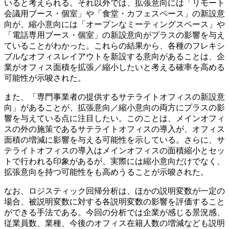
いると考えられる。それ以外では、拡張意向には「リモート
会議用ブース・個室」や「食堂・カフェスペース」の新設意
向が、縮小意向には「オープンなミーティングスペース」や
「電話専用ブース・個室」の新設意向がプラスの影響を与え
ていることがわかった。これらの結果から、各種のフレキシ
ブルなオフィスレイアウトを新設する意向があることは、企
業がオフィス面積を拡張／縮小したいと考える確率を高める
可能性が示唆された。
また、「専門事業者の提供するサテライトオフィスの新設意
向」があることが、拡張意向／縮小意向の両方にプラスの影
響を与えている点に注目したい。このことは、メインオフィ
スの外の施策であるサテライトオフィスの導入が、オフィス
面積の増減に影響を与える可能性を示している。さらに、サ
テライトオフィスの導入はメインオフィスの面積縮小とセッ
トで行われる印象があるが、実際には縮小意向だけでなく、
拡張意向を持つ可能性をも高めうることが示唆された。
なお、ロジスティック回帰分析は、ほかの説明変数が一定の
場合、被説明変数に対する各説明変数の影響を評価すること
ができる手法である。今回の分析では企業が感じる景況感、
従業員数、業種、今後のオフィス在籍人数の増減なども説明