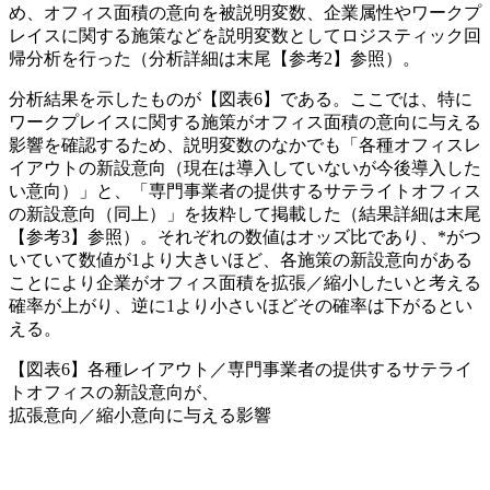
め、オフィス面積の意向を被説明変数、企業属性やワークプ
レイスに関する施策などを説明変数としてロジスティック回
帰分析を行った（分析詳細は末尾【参考2】参照）。
分析結果を示したものが【図表6】である。ここでは、特に
ワークプレイスに関する施策がオフィス面積の意向に与える
影響を確認するため、説明変数のなかでも「各種オフィスレ
イアウトの新設意向（現在は導入していないが今後導入した
い意向）」と、「専門事業者の提供するサテライトオフィス
の新設意向（同上）」を抜粋して掲載した（結果詳細は末尾
【参考3】参照）。それぞれの数値はオッズ比であり、*がつ
いていて数値が1より大きいほど、各施策の新設意向がある
ことにより企業がオフィス面積を拡張／縮小したいと考える
確率が上がり、逆に1より小さいほどその確率は下がるとい
える。
【図表6】各種レイアウト／専門事業者の提供するサテライ
トオフィスの新設意向が、
拡張意向／縮小意向に与える影響