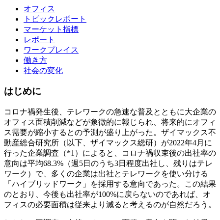
オフィス
トピックレポート
マーケット指標
レポート
ワークプレイス
働き方
社会の変化
はじめに
コロナ禍発生後、テレワークの急速な普及とともに大企業の
オフィス面積削減などが象徴的に報じられ、将来的にオフィ
ス需要が縮小するとの予測が盛り上がった。ザイマックス不
動産総合研究所（以下、ザイマックス総研）が2022年4月に
行った企業調査（*1）によると、コロナ禍収束後の出社率の
意向は平均68.3%（週5日のうち3日程度出社し、残りはテレ
ワーク）で、多くの企業は出社とテレワークを使い分ける
「ハイブリッドワーク」を採用する意向であった。この結果
のとおり、今後も出社率が100%に戻らないのであれば、オ
フィスの必要面積は従来より減ると考えるのが自然だろう。