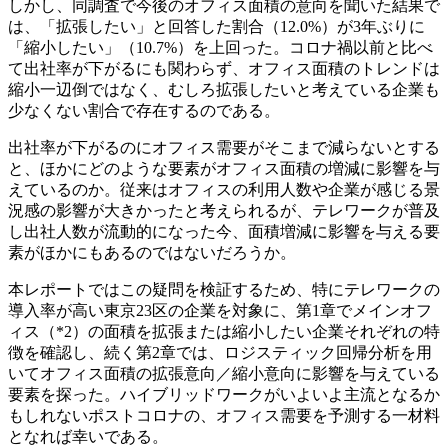
しかし、同調査で今後のオフィス面積の意向を聞いた結果で
は、「拡張したい」と回答した割合（12.0%）が3年ぶりに
「縮小したい」（10.7%）を上回った。コロナ禍以前と比べ
て出社率が下がるにも関わらず、オフィス面積のトレンドは
縮小一辺倒ではなく、むしろ拡張したいと考えている企業も
少なくない割合で存在するのである。
出社率が下がるのにオフィス需要がそこまで減らないとする
と、ほかにどのような要素がオフィス面積の増減に影響を与
えているのか。従来はオフィスの利用人数や企業が感じる景
況感の影響が大きかったと考えられるが、テレワークが普及
し出社人数が流動的になった今、面積増減に影響を与える要
素がほかにもあるのではないだろうか。
本レポートではこの疑問を検証するため、特にテレワークの
導入率が高い東京23区の企業を対象に、第1章でメインオフ
ィス（*2）の面積を拡張または縮小したい企業それぞれの特
徴を確認し、続く第2章では、ロジスティック回帰分析を用
いてオフィス面積の拡張意向／縮小意向に影響を与えている
要素を探った。ハイブリッドワークがいよいよ主流となるか
もしれないポストコロナの、オフィス需要を予測する一材料
となれば幸いである。