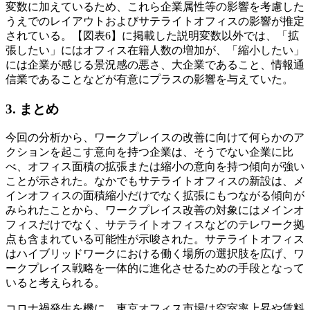
変数に加えているため、これら企業属性等の影響を考慮した
うえでのレイアウトおよびサテライトオフィスの影響が推定
されている。【図表6】に掲載した説明変数以外では、「拡
張したい」にはオフィス在籍人数の増加が、「縮小したい」
には企業が感じる景況感の悪さ、大企業であること、情報通
信業であることなどが有意にプラスの影響を与えていた。
3. まとめ
今回の分析から、ワークプレイスの改善に向けて何らかのア
クションを起こす意向を持つ企業は、そうでない企業に比
べ、オフィス面積の拡張または縮小の意向を持つ傾向が強い
ことが示された。なかでもサテライトオフィスの新設は、メ
インオフィスの面積縮小だけでなく拡張にもつながる傾向が
みられたことから、ワークプレイス改善の対象にはメインオ
フィスだけでなく、サテライトオフィスなどのテレワーク拠
点も含まれている可能性が示唆された。サテライトオフィス
はハイブリッドワークにおける働く場所の選択肢を広げ、ワ
ークプレイス戦略を一体的に進化させるための手段となって
いると考えられる。
コロナ禍発生を機に、東京オフィス市場は空室率上昇や賃料