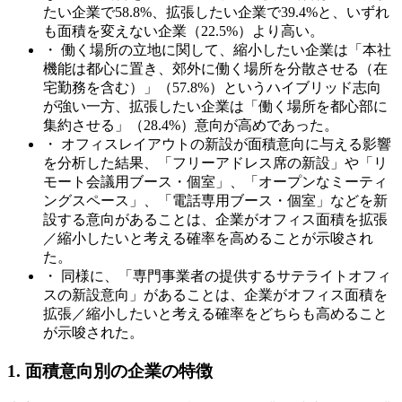
たい企業で58.8%、拡張したい企業で39.4%と、いずれ
も面積を変えない企業（22.5%）より高い。
・ 働く場所の立地に関して、縮小したい企業は「本社
機能は都心に置き、郊外に働く場所を分散させる（在
宅勤務を含む）」（57.8%）というハイブリッド志向
が強い一方、拡張したい企業は「働く場所を都心部に
集約させる」（28.4%）意向が高めであった。
・ オフィスレイアウトの新設が面積意向に与える影響
を分析した結果、「フリーアドレス席の新設」や「リ
モート会議用ブース・個室」、「オープンなミーティ
ングスペース」、「電話専用ブース・個室」などを新
設する意向があることは、企業がオフィス面積を拡張
／縮小したいと考える確率を高めることが示唆され
た。
・ 同様に、「専門事業者の提供するサテライトオフィ
スの新設意向」があることは、企業がオフィス面積を
拡張／縮小したいと考える確率をどちらも高めること
が示唆された。
1. 面積意向別の企業の特徴