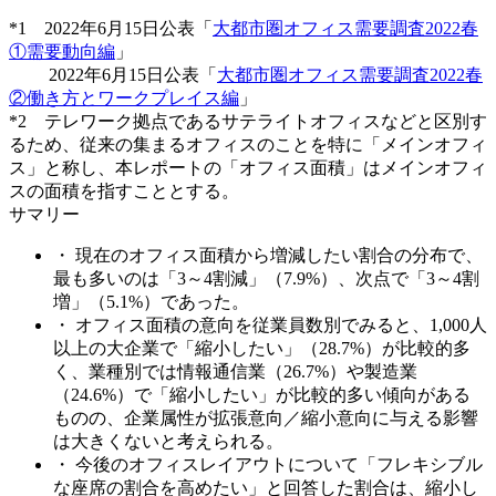
*1 2022年6月15日公表「
大都市圏オフィス需要調査2022春
①需要動向編
」
2022年6月15日公表「
大都市圏オフィス需要調査2022春
②働き方とワークプレイス編
」
*2 テレワーク拠点であるサテライトオフィスなどと区別す
るため、従来の集まるオフィスのことを特に「メインオフィ
ス」と称し、本レポートの「オフィス面積」はメインオフィ
スの面積を指すこととする。
サマリー
・ 現在のオフィス面積から増減したい割合の分布で、
最も多いのは「3～4割減」（7.9%）、次点で「3～4割
増」（5.1%）であった。
・ オフィス面積の意向を従業員数別でみると、1,000人
以上の大企業で「縮小したい」（28.7%）が比較的多
く、業種別では情報通信業（26.7%）や製造業
（24.6%）で「縮小したい」が比較的多い傾向がある
ものの、企業属性が拡張意向／縮小意向に与える影響
は大きくないと考えられる。
・ 今後のオフィスレイアウトについて「フレキシブル
な座席の割合を高めたい」と回答した割合は、縮小し