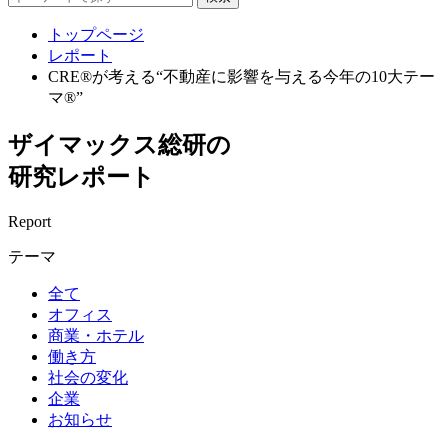
トップページ
レポート
CRE®が考える“不動産に影響を与える今年の10大テー
マ®”
ザイマックス総研の
研究レポート
Report
テーマ
全て
オフィス
商業・ホテル
働き方
社会の変化
企業
お知らせ