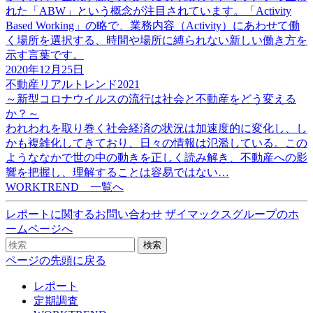
れた「ABW」という概念が注目されています。「Activity
Based Working」の略で、業務内容（Activity）にあわせて働
く場所を選択する、時間や場所に縛られない新しい働き方を
示す言葉です。
2020年12月25日
不動産リアルトレンド2021
～新型コロナウイルスの流行は社会と不動産をどう変える
か？～
われわれを取り巻く社会経済の状況は加速度的に変化し、し
かも複雑化してきており、日々の情報は氾濫している。この
ようななかで世の中の動きを正しく読み解き、不動産への影
響を把握し、理解することは容易ではない…
WORKTREND 一覧へ
レポートに関するお問い合わせ
ザイマックスグループのホ
ームページへ
検索
ページの先頭に戻る
レポート
定期調査