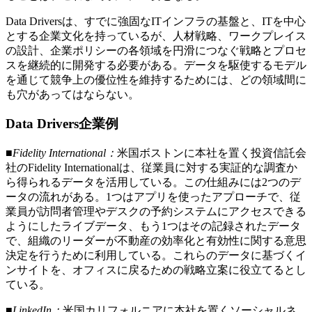
Data Driversは、すでに強固なITインフラの基盤と、ITを中心
とする企業文化を持っているが、人材戦略、ワークプレイス
の設計、企業ポリシーの各領域を円滑につなぐ戦略とプロセ
スを継続的に開発する必要がある。データを駆使するモデル
を通じて競争上の優位性を維持するためには、どの領域間に
も穴があってはならない。
Data Drivers企業例
■Fidelity International：
米国ボストンに本社を置く投資信託会
社のFidelity Internationalは、従業員に対する実証的な調査か
ら得られるデータを活用している。この仕組みには2つのデ
ータの流れがある。1つはアプリを使ったアプローチで、従
業員が訪問者管理やデスクの予約システムにアクセスできる
ようにしたライブデータ、もう1つはその記録されたデータ
で、組織のリーダーが不動産の効率化と有効性に関する意思
決定を行うために利用している。これらのデータに基づくイ
ンサイトを、オフィスに戻るための戦略立案に役立てるとし
ている。
■LinkedIn：
米国カリフォルニアに本社を置くソーシャルネ