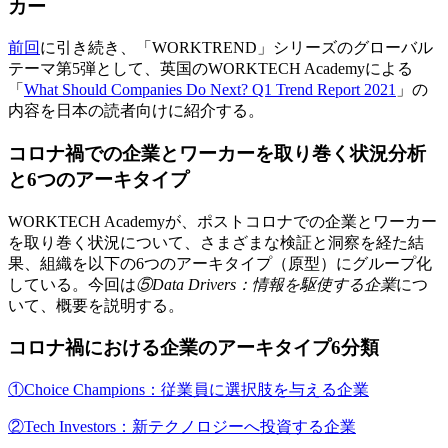
カー
前回
に引き続き、「WORKTREND」シリーズのグローバル
テーマ第5弾として、英国のWORKTECH Academyによる
「
What Should Companies Do Next? Q1 Trend Report 2021
」の
内容を日本の読者向けに紹介する。
コロナ禍での企業とワーカーを取り巻く状況分析
と6つのアーキタイプ
WORKTECH Academyが、ポストコロナでの企業とワーカー
を取り巻く状況について、さまざまな検証と洞察を経た結
果、組織を以下の6つのアーキタイプ（原型）にグループ化
している。今回は
⑤Data Drivers：情報を駆使する企業
につ
いて、概要を説明する。
コロナ禍における企業のアーキタイプ6分類
①Choice Champions：従業員に選択肢を与える企業
②Tech Investors：新テクノロジーへ投資する企業