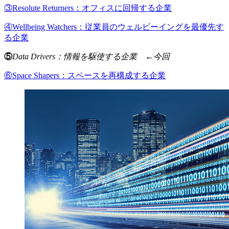
③Resolute Returners：オフィスに回帰する企業
④Wellbeing Watchers：従業員のウェルビーイングを最優先す
る企業
⑤
Data Drivers：
情報を駆使する企業 ←今回
⑥Space Shapers：
スペースを再構成する企業