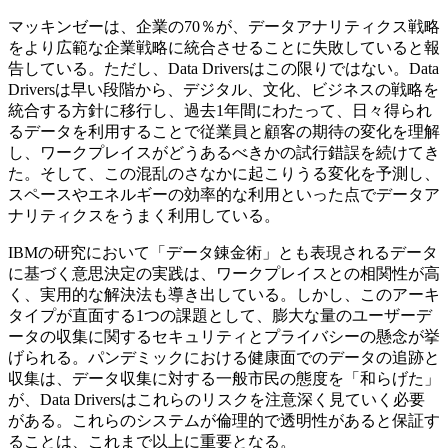
マッキンゼーは、企業の70％が、データアナリティクス戦略
をより広範な企業戦略に統合させることに失敗していると報
告している。ただし、Data Driversはこの限りではない。Data
Driversは早い段階から、デジタル、文化、ビジネスの戦略を
統合する方針に移行し、過去1年間にわたって、日々得られ
るデータを利用することで従業員と顧客の期待の変化を理解
し、ワークプレイスがどうあるべきかの試行錯誤を続けてき
た。そして、この混乱のさなかに起こりうる変化を予測し、
スペースやエネルギーの効率的な利用といった点でデータア
ナリティクスをうまく利用している。
IBMの研究において「データ錬金術」とも表現されるデータ
に基づく意思決定の実践は、ワークプレイスとの相関性が高
く、実用的な解決法も導き出している。しかし、このアーキ
タイプが直面する1つの課題として、膨大な量のユーザーデ
ータの収集に関するセキュリティとプライバシーの懸念が挙
げられる。パンデミックにおける健康面でのデータの追跡と
収集は、データ収集に対する一般市民の態度を「和らげた」
が、Data Driversはこれらのリスクを注意深く見ていく必要
がある。これらのシステムが倫理的で透明性があると保証す
ることは、これまで以上に重要となる。