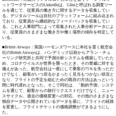
ットワークサービスのLinkedInは、Glintと呼ばれる調査ツー
ルを通じて、従業員の働き方に関するデータを収集してい
る。デジタルツールは自社のプラットフォームに組み込まれ
ており、従業員から継続的なフィードバックを収集してい
る。これと人事部門によって収集された人事分析データによ
り、従業員のさまざまな働き方や働く場所の傾向を特定して
いる。
■British Airways：
英国ハーモンズワースに本社を置く航空会
社のBritish Airwaysは、パンデミック以前からアラン・チュ
ーリング研究所と共同で予測分析システムを構築していたた
め、コロナウイルスが世界を襲ったとき、その脅威に対する
備えがあった。航空会社は一夜にして乗客の75％を失っただ
けでなく、顧客がいつ戻るかまったく見当もつかない状況と
なり、フライトの予定を組むための既存の方法はあっという
間に時代遅れとなった。そこで同社は、「動的予測」システ
ムを通じて、顧客からの旅行リクエストだけでなく、ニュー
スサイクル、過去の価格変更への対応、その他のさまざまな
独自データや公開されているデータを基に、フライトの経路
を変更し、フライトチケットの価格調整ができるようにし
た。