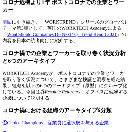
コロナ危機より1年 ポストコロナでの企業とワー
カー
前回
に引き続き、「WORKTREND」シリーズのグローバル
テーマ第3弾として、英国のWORKTECH Academyによる
「
What Should Companies Do Next? Q1 Trend Report 2021
」の
内容を日本の読者向けに紹介する。
コロナ禍での企業とワーカーを取り巻く状況分析
と6つのアーキタイプ
WORKTECH Academyが、ポストコロナでの企業とワーカー
を取り巻く状況について、さまざまな検証と洞察を経た結
果、組織を以下の6つのアーキタイプ（原型）にグループ化
している。今回は
③Resolute Returners：オフィスに回帰する
企業
について説明する。
コロナ禍における組織のアーキタイプ6分類
①
Choice Champions：
従業員に選択肢を与える企業