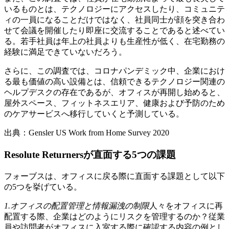
いるものとは、テクノロジーにアクセスしたり、コミュニテ
ィの一員になることだけではなく、社員同士が顔を突き合わ
せて会議を開催したり即座に交流することであると述べてい
る。若手社員は年上の社員よりも生産性が低く、在宅勤務の
経験に満足できていないだろう。
さらに、この調査では、コロナパンデミック中、企業におけ
る最も価値の高い設備とは、信頼できるテクノロジー関連の
ヘルプデスクの存在であるが、オフィスが再開し始めると、
屋外スペース、フィットネスエリア、健康および予防のため
のケアサービスへ移行していくと予測している。
出典：
Gensler US Work from Home Survey 2020
Resolute Returnersが直面する5つの課題
フォーブスは、オフィスに戻る際に直面する課題として以下
の5つを挙げている。
1.オフィスの配置管理と情報漏洩の制限
人々をオフィスに再
配置する際、企業はどのようにリスクを管理するのか？従業
員や訪問者がオフィスに入室する際に確認する内容の例とし