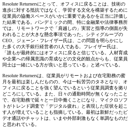
Resolute Returnersにとって、オフィスに戻ることは、技術の
進歩に対する抵抗ではなく、学習する文化を構築するために
従業員の協働スペースがいかに重要であるかを正当に評価し
た結果である。パンデミックの間、特に金融業や法律事務所
では、リモートワークで「肩越しの」実習と指導の側面が失
われることが大きな懸念事項であった。シティグループの
CEO、ジェーン・フレイザー氏は、この問題を明らかにし
た多くの大手銀行経営者の1人である。フレイザー氏は、
「誰もが最終的にはオフィスに戻ると信じている。人材育成
や企業への帰属意識の育成などの文化的観点からも、従業員
同士は一緒にいる方が良いと思っている」と述べている。
Resolute Returnersは、従業員がリモートおよび在宅勤務の蜜
月を最初は楽しんだものの、今は一転苦労のタネとなり、オ
フィスに戻ることを強く望んでいるという従業員調査を拠り
どころにしている。また、日々の通勤時間が無くなったこと
で、在宅勤務で延々と一日中働くことになり、マイクロソフ
トがトレンド調査で「デジタル疲れ」と表現した症状を起こ
す人が増えていることも指摘している。最初は新鮮だったビ
デオ通話やチャットは、いまや外部刺激もなく単調なものだ
と思われている。