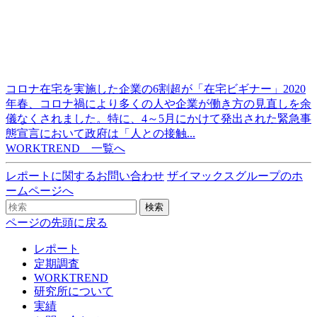
コロナ在宅を実施した企業の6割超が「在宅ビギナー」2020
年春、コロナ禍により多くの人や企業が働き方の見直しを余
儀なくされました。特に、4～5月にかけて発出された緊急事
態宣言において政府は「人との接触...
WORKTREND 一覧へ
レポートに関するお問い合わせ
ザイマックスグループのホ
ームページへ
検索
ページの先頭に戻る
レポート
定期調査
WORKTREND
研究所について
実績