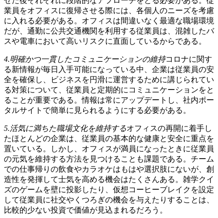
せた後それぞれに段階的なアプローチをとる必要がある。従
業員をオフィスに復帰させる際には、各個人のニーズを考慮
に入れる必要がある。オフィスは間違いなく最適な職場環境
だが、通勤に公共交通機関を利用する従業員は、混雑したバ
スや電車において高いリスクに直面しているからである。
4.明確かつ一貫したコミュニケーションの維持
コロナに関す
る新情報が毎日入手可能になっている中、企業は従業員の安
全を確保し、ビジネスを円滑に運営するために講じられてい
る対策について、従業員と定期的にコミュニケーションをと
ることが重要である。情報は常にアップデートし、社内ポー
タルサイトで簡単に見られるようにする必要がある。
5.活気に満ちた職場文化を維持する
オフィスの再開に着手し
たほとんどの企業は、従業員の基本的な健康と安全に重点を
置いている。しかし、オフィスが満員になったときに従業員
の元気を維持する方法を見つけることも課題である。チーム
での仕事帰りの飲食やカラオケはもはや選択肢にないが、創
造性を発揮して士気を高める機会はたくさんある。雑学クイ
ズのゲームを壁に投影したり、仮想コーヒーブレイクを設定
して従業員に社交やくつろぎの機会を与えたりすることは、
比較的少ない投資で価値が見込まれるだろう。