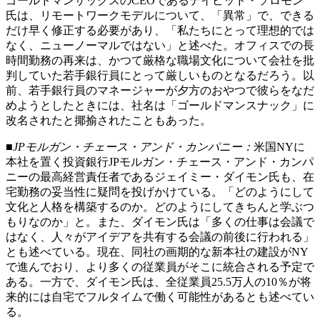
ゴールドマンサックスのCEOであるデイビッド・ソロモン
氏は、リモートワークモデルについて、「異常」で、できる
だけ早く修正する必要があり、「私たちにとって理想的では
なく、ニューノーマルではない」と述べた。オフィスでの長
時間勤務の再来は、かつて厳格な職場文化について会社を批
判していた若手銀行員にとって厳しいものとなるだろう。以
前、若手銀行員のマネージャーが夕方のおやつで彼らをなだ
めようとしたときには、社名は「ゴールドマンスナック」に
改名されたと揶揄されたこともあった。
■JPモルガン・チェース・アンド・カンパニー：
米国NYに
本社を置く投資銀行JPモルガン・チェース・アンド・カンパ
ニーの最高経営責任者であるジェイミー・ダイモン氏も、在
宅勤務の妥当性に疑問を投げかけている。「どのようにして
文化と人格を構築するのか。どのようにしてきちんと学ぶつ
もりなのか」と。また、ダイモン氏は「多くの仕事は会議で
はなく、人々がアイデアを共有する会議の前後に行われる」
とも述べている。現在、同社の画期的な新本社の建設がNY
で進んでおり、より多くの従業員がそこに統合される予定で
ある。一方で、ダイモン氏は、全従業員25.5万人の10％が将
来的には自宅でフルタイムで働く可能性があるとも述べてい
る。