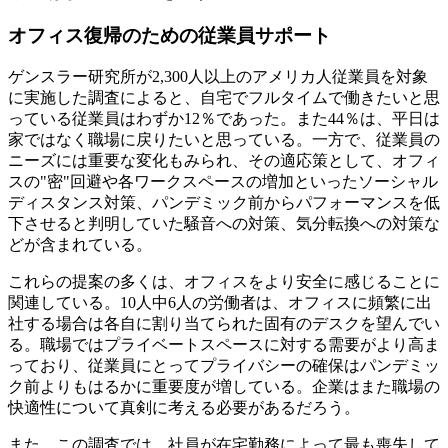
オフィス復帰のための従業員サポート
ゲンスラー研究所が2,300人以上のアメリカ人従業員を対象
に実施した調査によると、自宅でフルタイムで働きたいと思
っている従業員はわずか12％であった。また44％は、平日は
家ではなく職場に戻りたいと思っている。一方で、従業員の
ニーズには重要な変化もみられ、その適応策として、オフィ
スの"密"回避や各ワークスペースの増加といったソーシャル
ディスタンス対策、パンデミック前からパフォーマンスを低
下させると判明していた騒音への対策、気分転換への対策な
どが含まれている。
これらの提案の多くは、オフィスをより安全に感じることに
関連している。10人中6人の労働者は、オフィスに頻繁に出
社する場合は各自に割り当てられた固有のデスクを望んでい
る。職場ではプライベートスペースに対する需要がより高ま
っており、従業員にとってプライバシーの確保はパンデミッ
ク前よりもはるかに重要度が増している。企業はまた職場の
快適性について真剣に考える必要があるだろう。
また、この調査では、社員が在宅勤務によって最も喪失して