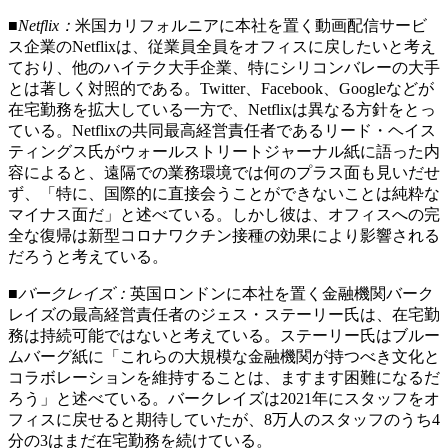
■Netflix：
米国カリフォルニアに本社を置く動画配信サービ
ス企業のNetflixは、従業員全員をオフィスに戻したいと考え
ており、他のハイテク大手企業、特にシリコンバレーの大手
とは著しく対照的である。Twitter、Facebook、Googleなどが
在宅勤務を拡大している一方で、Netflixは異なる方針をとっ
ている。Netflixの共同最高経営責任者であるリード・ヘイス
ティングス氏がウォールストリートジャーナル紙に語った内
容によると、遠隔での業務環境では何のプラス面も見いだせ
ず、「特に、国際的に直接会うことができないことは純粋な
マイナス面だ」と述べている。しかし彼は、オフィスへの完
全な復帰は新型コロナワクチン接種の効果により影響される
だろうと考えている。
■バークレイズ：
英国ロンドンに本社を置く金融機関バーク
レイズの最高経営責任者のジェス・ステーリー氏は、在宅勤
務は持続可能ではないと考えている。ステーリー氏はブルー
ムバーグ紙に「これらの大規模な金融機関が持つべき文化と
コラボレーションを維持することは、ますます困難になるだ
ろう」と述べている。バークレイズは2021年にスタッフをオ
フィスに戻せると期待していたが、8万人のスタッフのうち4
分の3はまだ在宅勤務を続けている。