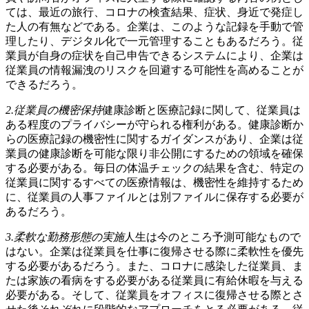
ては、最近の旅行、コロナの検査結果、症状、身近で発症し
た人の有無などである。企業は、このような記録を手動で管
理したり、デジタル化で一元管理することもあるだろう。従
業員が自身の症状を自己申告できるシステムにより、企業は
従業員の情報漏洩のリスクを回避する可能性を高めることが
できるだろう。
2.従業員の機密保持
健康診断と医療記録に関して、従業員は
ある程度のプライバシーが守られる権利がある。健康診断か
らの医療記録の機密性に関するガイダンスがあり、企業は従
業員の健康診断を可能な限り非公開にするための領域を確保
する必要がある。毎日の体温チェックの結果を含む、特定の
従業員に関するすべての医療情報は、機密性を維持するため
に、従業員の人事ファイルとは別ファイルに保存する必要が
あるだろう。
3.柔軟な勤務形態の実施
人生は今のところ予測可能なもので
はない。企業は従業員を仕事に復帰させる際に柔軟性を優先
する必要があるだろう。また、コロナに感染した従業員、ま
たは家族の看病をする必要がある従業員に有給休暇を与える
必要がある。そして、従業員をオフィスに復帰させる際とさ