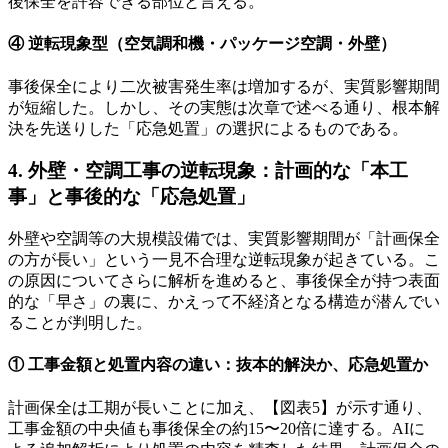
後保全を許容できる部位と言える。
④ 逆転現象型（空気調和機・パッケージ空調・外壁）
事後保全により二次被害発生率は増加するが、実質影響期間
が短縮した。しかし、その実態は次章で述べる通り、根本解
決を先送りした「応急処置」の選択によるものである。
4. 外壁・空調工事の逆転現象：計画的な「本工
事」と事後的な「応急処置」
外壁や空調等の大規模設備では、実質影響期間が「計画保全
の方が長い」という一見不合理な逆転現象が起きている。こ
の原因についてさらに解析を進めると、事後保全が持つ表面
的な「早さ」の裏に、かえって不経済となる構造が潜んでい
ることが判明した。
① 工事金額と処置内容の違い：抜本的解決か、応急処置か
計画保全は工期が長いことに加え、【図表5】が示す通り、
工事金額の中央値も事後保全の約15〜20倍に達する。AIに