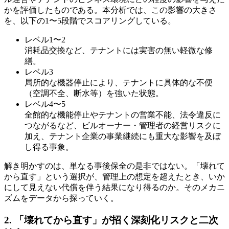
かを評価したものである。本分析では、この影響の大きさ
を、以下の1〜5段階でスコアリングしている。
レベル1〜2
消耗品交換など、テナントには実害の無い軽微な修
繕。
レベル3
局所的な機器停止により、テナントに具体的な不便
（空調不全、断水等）を強いた状態。
レベル4〜5
全館的な機能停止やテナントの営業不能、法令違反に
つながるなど、ビルオーナー・管理者の経営リスクに
加え、テナント企業の事業継続にも重大な影響を及ぼ
し得る事象。
解き明かすのは、単なる事後保全の是非ではない。「壊れて
から直す」という選択が、管理上の想定を超えたとき、いか
にして見えない代償を伴う結果になり得るのか。そのメカニ
ズムをデータから探っていく。
2. 「壊れてから直す」が招く深刻化リスクと二次