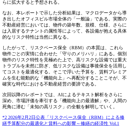
らに拡大すると予想される。
なお、本レポートで示した分析結果は、マクロデータから導
き出したオフィスビル市場全体の「一般論」である。実際の
不動産経営においては、物件の築年数、規模、仕様、さらに
は入居するテナントの属性等によって、各設備が抱える具体
的なリスク特性は当然に異なる。
したがって、リスクベース保全（RBM）の本質は、これら
物件ごとの実情に合わせた「守りのメリハリ」にある。個別
物件のリスク特性を見極めた上で、高リスクな設備では重大
トラブルを未然に防ぎ、低リスクな設備は事後保全を活用し
てコストを最適化する。そこで浮いた予算を、賃料プレミア
ムを生む能動的な「機能向上」へ再配分することこそが、不
確実な時代における不動産経営の要諦である。
次回以降のレポートでは、AIによるテキスト解析をさらに
深め、市場評価を牽引する「機能向上の最適解」や、人間の
死角に潜む「未知の高リスク」の全貌を解明していく。
*2 2026年2月2日公表「リスクベース保全（RBM）による修
繕予算配分の最適化と賃料への影響～修繕の経済性 Vol.1