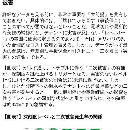
被害
詳細なデータを見る前に、非常に重要な「大前提」を共有し
ておきたい。具体的には、「壊れてから直す（事後保全）」
ことのすべてが悪ではないということだ。電球切れや局所的
な美観の補修など、テナントに実害が及ばない「レベル1〜
2」の範囲に確実に収まるのであれば、それはメリハリの効
いた合理的なコスト管理と言える。しかし、データが示す最
大の脅威は、無差別な事後保全が引き起こす「二次被害（実
害）の連鎖」である。
【図表2】が示す通り、トラブルに伴う「二次被害」の有無
が、深刻度を跳ね上げるトリガーとなる。実害のないレベル
1〜2における二次被害の割合は2%未満に過ぎない。しか
し、ひとたび階下への漏水やテナントへの営業補償などの二
次被害が発生すると、一気に機能停止や事業継続への影響を
伴う「レベル4」の深刻な状態へと引き上げられ、その確率
は約35%にまで急増する。
【図表2】深刻度レベルと二次被害発生率の関係