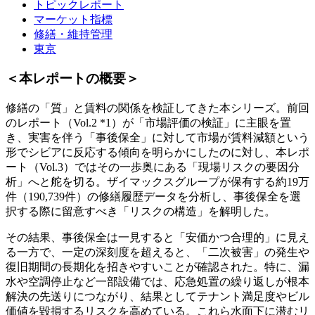
トピックレポート
マーケット指標
修繕・維持管理
東京
＜本レポートの概要＞
修繕の「質」と賃料の関係を検証してきた本シリーズ。前回
のレポート（Vol.2 *1）が「市場評価の検証」に主眼を置
き、実害を伴う「事後保全」に対して市場が賃料減額という
形でシビアに反応する傾向を明らかにしたのに対し、本レポ
ート（Vol.3）ではその一歩奥にある「現場リスクの要因分
析」へと舵を切る。ザイマックスグループが保有する約19万
件（190,739件）の修繕履歴データを分析し、事後保全を選
択する際に留意すべき「リスクの構造」を解明した。
その結果、事後保全は一見すると「安価かつ合理的」に見え
る一方で、一定の深刻度を超えると、「二次被害」の発生や
復旧期間の長期化を招きやすいことが確認された。特に、漏
水や空調停止など一部設備では、応急処置の繰り返しが根本
解決の先送りにつながり、結果としてテナント満足度やビル
価値を毀損するリスクを高めている。これら水面下に潜むリ