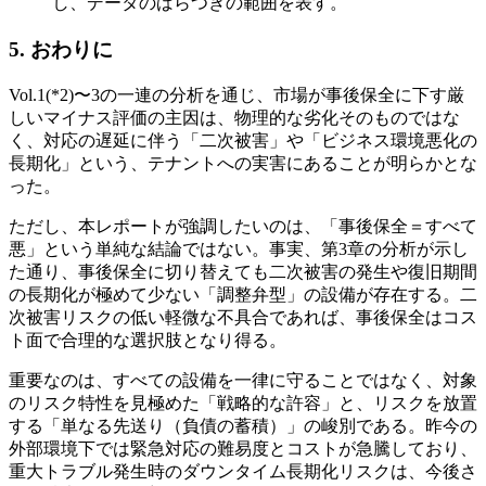
し、データのばらつきの範囲を表す。
5. おわりに
Vol.1(*2)〜3の一連の分析を通じ、市場が事後保全に下す厳
しいマイナス評価の主因は、物理的な劣化そのものではな
く、対応の遅延に伴う「二次被害」や「ビジネス環境悪化の
長期化」という、テナントへの実害にあることが明らかとな
った。
ただし、本レポートが強調したいのは、「事後保全＝すべて
悪」という単純な結論ではない。事実、第3章の分析が示し
た通り、事後保全に切り替えても二次被害の発生や復旧期間
の長期化が極めて少ない「調整弁型」の設備が存在する。二
次被害リスクの低い軽微な不具合であれば、事後保全はコス
ト面で合理的な選択肢となり得る。
重要なのは、すべての設備を一律に守ることではなく、対象
のリスク特性を見極めた「戦略的な許容」と、リスクを放置
する「単なる先送り（負債の蓄積）」の峻別である。昨今の
外部環境下では緊急対応の難易度とコストが急騰しており、
重大トラブル発生時のダウンタイム長期化リスクは、今後さ