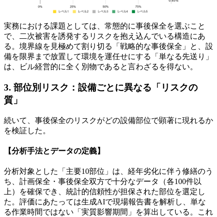
実務における課題としては、常態的に事後保全を選ぶこと
で、二次被害を誘発するリスクを抱え込んでいる構造にあ
る。境界線を見極めて割り切る「戦略的な事後保全」と、設
備を限界まで放置して環境を運任せにする「単なる先送り」
は、ビル経営的に全く別物であると言わざるを得ない。
3. 部位別リスク：設備ごとに異なる「リスクの
質」
続いて、事後保全のリスクがどの設備部位で顕著に現れるか
を検証した。
【分析手法とデータの定義】
分析対象とした「主要10部位」は、経年劣化に伴う修繕のう
ち、計画保全・事後保全双方で十分なデータ（各100件以
上）を確保でき、統計的信頼性が担保された部位を選定し
た。評価にあたっては生成AIで現場報告書を解析し、単な
る作業時間ではない「実質影響期間」を算出している。これ