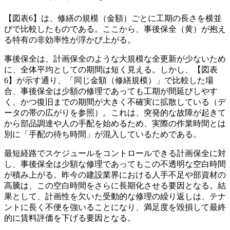
【図表6】は、修繕の規模（金額）ごとに工期の長さを横並
びで比較したものである。ここから、事後保全（黄）が抱え
る特有の非効率性が浮かび上がる。
事後保全は、計画保全のような大規模な全更新が少ないため
に、全体平均としての期間は短く見える。しかし、【図表
6】が示す通り、「同じ金額（修繕規模）」で比較した場
合、事後保全は少額の修理であっても工期が間延びしやす
く、かつ復旧までの期間が大きく不確実に拡散している（デ
ータの帯の広がりを参照）。これは、突発的な故障が起きて
から部品調達や人の手配を始めるため、実際の作業時間とは
別に「手配の待ち時間」が混入しているためである。
最短経路でスケジュールをコントロールできる計画保全に対
し、事後保全は少額な修理であってもこの不透明な空白時間
が積み上がる。昨今の建設業界における人手不足や部資材の
高騰は、この空白時間をさらに長期化させる要因となる。結
果として、計画性を欠いた受動的な修理の繰り返しは、テナ
ントに長く不便を強いることになり、満足度を毀損して最終
的に賃料評価を下げる要因となる。