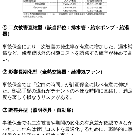
① 二次被害直結型（該当部位：排水管・給水ポンプ・給湯
器）
事後保全により二次被害の発生率が有意に増加した。漏水補
償など、修理費以外の付随コストを誘発する確率が極めて高
い。
② 影響長期化型（全熱交換器・給排気ファン）
事後保全では「空白の時間」が計画保全に比べ有意に伸び
た。部品手配の遅れがテナントの不便な時間に直結し、満足
度を著しく損なうリスクがある。
③ 調整弁型（照明器具・自動扉）
事後保全でも二次被害や期間の変化の有意差が確認できなか
った。これらは管理コストを最適化するために、戦略的に事