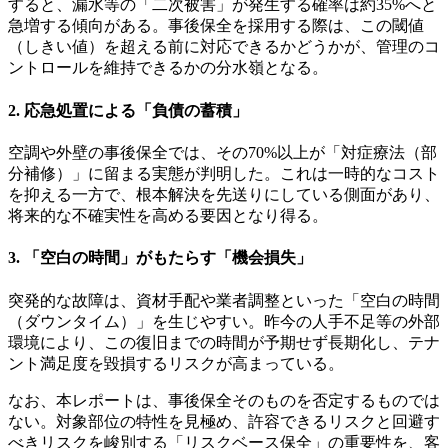
すると、漏水等の「二次被害」が発生する確率は約35%へと
急増する傾向がある。事後保全を採用する際は、この閾値
（しきい値）を超える前に対応できるかどうかが、管理のコ
ントロールを維持できるかの分水嶺となる。
2. 応急処置による「負債の蓄積」
空調や外壁の事後保全では、その70%以上が「対症療法（部
分補修）」に留まる実態が判明した。これは一時的なコスト
を抑える一方で、根本解決を先送りにしている側面があり、
将来的な不確実性を高める要因となり得る。
3. 「空白の時間」がもたらす「機会損失」
突発的な故障は、資材手配や業者調整といった「空白の時間
（ダウンタイム）」を生じやすい。昨今の人手不足等の外部
環境により、この復旧までの時間が予期せず長期化し、テナ
ント満足度を毀損するリスクが高まっている。
なお、本レポートは、事後保全そのものを否定するものでは
ない。対象部位の特性を見極め、許容できるリスクと回避す
べきリスクを峻別する「リスクベース保全」の重要性を、客