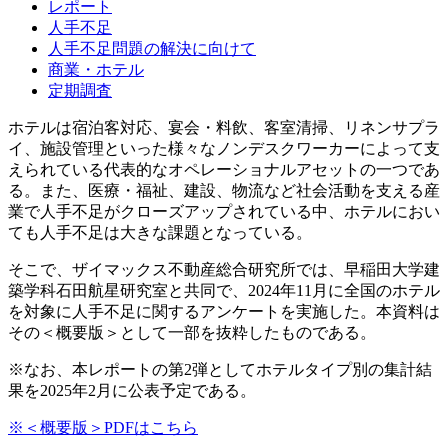
レポート
人手不足
人手不足問題の解決に向けて
商業・ホテル
定期調査
ホテルは宿泊客対応、宴会・料飲、客室清掃、リネンサプラ
イ、施設管理といった様々なノンデスクワーカーによって支
えられている代表的なオペレーショナルアセットの一つであ
る。また、医療・福祉、建設、物流など社会活動を支える産
業で人手不足がクローズアップされている中、ホテルにおい
ても人手不足は大きな課題となっている。
そこで、ザイマックス不動産総合研究所では、早稲田大学建
築学科石田航星研究室と共同で、2024年11月に全国のホテル
を対象に人手不足に関するアンケートを実施した。本資料は
その＜概要版＞として一部を抜粋したものである。
※なお、本レポートの第2弾としてホテルタイプ別の集計結
果を2025年2月に公表予定である。
※＜概要版＞PDFはこちら