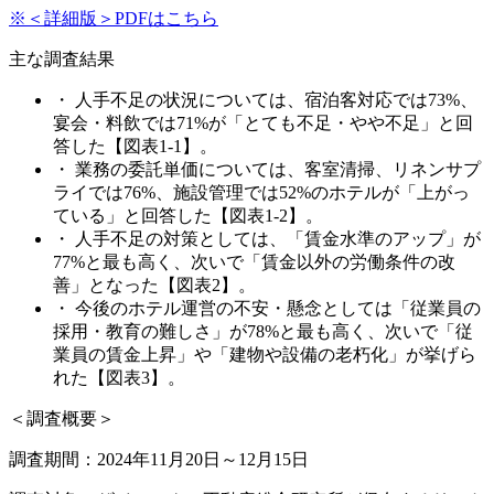
※＜詳細版＞PDFはこちら
主な調査結果
・ 人手不足の状況については、宿泊客対応では73%、
宴会・料飲では71%が「とても不足・やや不足」と回
答した【図表1-1】。
・ 業務の委託単価については、客室清掃、リネンサプ
ライでは76%、施設管理では52%のホテルが「上がっ
ている」と回答した【図表1-2】。
・ 人手不足の対策としては、「賃金水準のアップ」が
77%と最も高く、次いで「賃金以外の労働条件の改
善」となった【図表2】。
・ 今後のホテル運営の不安・懸念としては「従業員の
採用・教育の難しさ」が78%と最も高く、次いで「従
業員の賃金上昇」や「建物や設備の老朽化」が挙げら
れた【図表3】。
＜調査概要＞
調査期間：2024年11月20日～12月15日