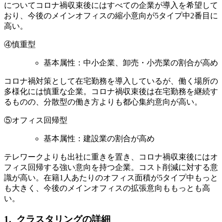
についてコロナ禍収束後にはすべての企業が導入を希望して
おり、今後のメインオフィスの縮小意向が5タイプ中2番目に
高い。
④慎重型
基本属性：中小企業、卸売・小売業の割合が高め
コロナ禍対策として在宅勤務を導入しているが、働く場所の
多様化には慎重な企業。コロナ禍収束後は在宅勤務を継続す
るものの、分散型の働き方よりも都心集約意向が高い。
⑤オフィス回帰型
基本属性：建設業の割合が高め
テレワークよりも出社に重きを置き、コロナ禍収束後にはオ
フィス回帰する強い意向を持つ企業。コスト削減に対する意
識が高い。在籍1人あたりのオフィス面積が5タイプ中もっと
も大きく、今後のメインオフィスの拡張意向ももっとも高
い。
1. クラスタリングの詳細