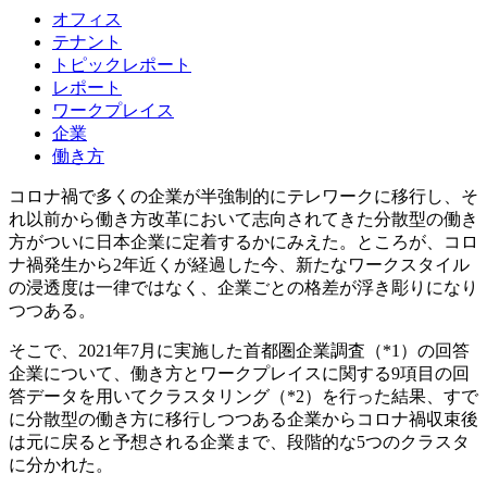
オフィス
テナント
トピックレポート
レポート
ワークプレイス
企業
働き方
コロナ禍で多くの企業が半強制的にテレワークに移行し、そ
れ以前から働き方改革において志向されてきた分散型の働き
方がついに日本企業に定着するかにみえた。ところが、コロ
ナ禍発生から2年近くが経過した今、新たなワークスタイル
の浸透度は一律ではなく、企業ごとの格差が浮き彫りになり
つつある。
そこで、2021年7月に実施した首都圏企業調査（*1）の回答
企業について、働き方とワークプレイスに関する9項目の回
答データを用いてクラスタリング（*2）を行った結果、すで
に分散型の働き方に移行しつつある企業からコロナ禍収束後
は元に戻ると予想される企業まで、段階的な5つのクラスタ
に分かれた。