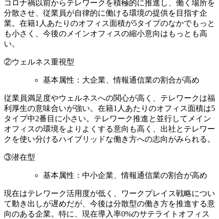
コロナ禍以前からテレワークを積極的に推進し、働く場所を
分散させ、従業員が自律的に働ける環境の提供を目指す企
業。在籍1人あたりのオフィス面積が5タイプのなかでもっと
も小さく、今後のメインオフィスの縮小意向はもっとも高
い。
②ウェルネス重視型
基本属性：大企業、情報通信業の割合が高め
従業員満足度やウェルネスへの関心が高く、テレワークは福
利厚生の意味合いが強い。在籍1人あたりのオフィス面積は5
タイプ中2番目に小さい。テレワーク推進と並行してメイン
オフィスの環境をよりよくする意向も高く、出社とテレワー
クを使い分けるハイブリッドな働き方への志向がみられる。
③潜在型
基本属性：中小企業、情報通信業の割合が高め
現在はテレワーク活用度が低く、ワークプレイス戦略につい
て動き出しが遅めだが、今後は分散型の働き方を推進する意
向のある企業。特に、現在導入率0%のサテライトオフィス