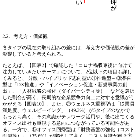
2.2. 考え方・価値観
各タイプの現在の取り組みの差には、考え方や価値観の差が
影響していると考えられる。
たとえば、【図表2】で確認した「コロナ禍収束後に向けて
注力していきたいテーマ」について、2位以下の項目も詳し
くみると、 分散・ハイブリッド志向型の①推進型～③潜在
型は「DX推進」や「イノベーション促進・新規事業の創
出」、「人材戦略の強化（ダイバーシティ等）」などを選択
した割合が高く、長期的な企業競争力向上に対する意識がう
かがえる【図表10】。また、②ウェルネス重視型は「従業員
満足度、ウェルビーイング」（49.3%）が5タイプのなかで
もっとも高く、その意識がテレワーク活用や、後に出てくる
オフィス出社も重視する意向につながっている可能性があ
る。一方で、⑤オフィス回帰型は「財務基盤の強化（コスト
削減等）」（35.6%）が突出して高く、コスト意識が働き方