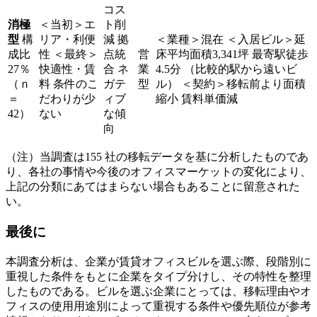
コス
消極
＜当初＞エ
ト削
型
構
リア・利便
減 拠
＜業種＞混在 ＜入居ビル＞延
成比
性 ＜最終＞
点統
営
床平均面積3,341坪 最寄駅徒歩
27％
快適性・賃
合 ネ
業
4.5分 （比較的駅から遠いビ
（ｎ
料 条件のこ
ガテ
型
ル） ＜契約＞移転前より面積
＝
だわりが少
ィブ
縮小 賃料単価減
42）
ない
な傾
向
（注）当調査は155 社の移転データを基に分析したものであ
り、各社の事情や今後のオフィスマーケットの変化により、
上記の分類にあてはまらない場合もあることに留意された
い。
最後に
本調査分析は、企業が賃貸オフィスビルを選ぶ際、段階別に
重視した条件をもとに企業をタイプ分けし、その特性を整理
したものである。ビルを選ぶ企業にとっては、移転理由やオ
フィスの使用用途別によって重視する条件や優先順位が参考