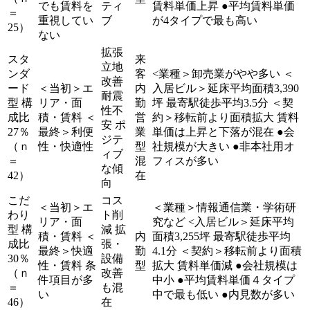
でも賃料を
ティ
賃料単価上昇 ●平均賃料単価
＝
重視してい
ブ
が4タイプで最も高い
25）
ない
拡張
スタ
来
立地
ンダ
客
<業種＞卸売業がやや多い ＜
改善
ード
＜当初＞エ
内
入居ビル＞延床平均面積3,390
耐震
型 構
リア・面
勤
坪 最寄駅徒歩平均3.5分 ＜契
性不
成比
積・賃料 ＜
営
約＞移転前より面積拡大 賃料
安 ポ
27％
最終＞利便
業
単価は上昇と下落が混在 ●会
ジテ
（ｎ
性・快適性
型
社規模が大きい ●非本社用オ
ィブ
＝
混
フィスが多い
な傾
42）
在
向
こだ
コス
＜当初＞エ
＜業種＞情報通信業・学術研
わり
ト削
リア・面
究など <入居ビル＞延床平均
型 構
減 拡
積・賃料 ＜
内
面積3,255坪 最寄駅徒歩平均
成比
張・
最終＞快適
勤
4.1分 ＜契約＞移転前より面積
30％
設備
性・賃料 条
型
拡大 賃料単価減 ●会社規模は
（ｎ
改善
件項目が多
中小 ●平均賃料単価４タイプ
＝
も混
い
中で最も低い ●内見数が多い
46）
在