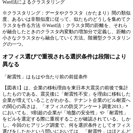
Ward法によるクラスタリング
※クラスタリング：データやクラスタ（かたまり）間の類似
度、あるいは非類似度に従って、似たものどうしを集めてク
ラスタを作る方法 ※Ward法：クラスタ間の距離を、それら
が融合したときのクラスタ内変動の増加分で定義し、距離の
小さなクラスタから融合していく方法。階層型クラスタリン
グの一つ。
オフィス選びで重視される選択条件は段階により
異なる
「耐震性」はもはや当たり前の前提条件
【図表1】は、企業の移転理由を東日本大震災の前後で集計
したものである。震災後に「耐震性不安」を理由に移転した
企業が増えていることがわかる。テナント企業のビル耐震へ
の関心の高さは、「オフィスの防災アンケート調査2013」*
においても、9割超の企業が「地盤の安全性」や「耐震性」
をビルを選定する際に重視することが確認されている。しか
し、今回のヒアリング調査で、何を選択条件としてオフィス
選びをしたかという問いにおいては、「耐震性」はほとんど