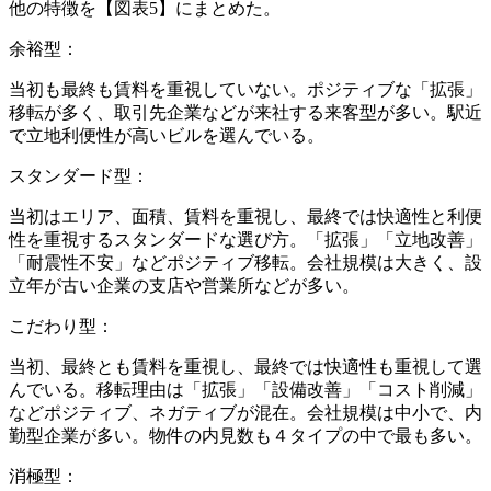
他の特徴を【図表5】にまとめた。
余裕型：
当初も最終も賃料を重視していない。ポジティブな「拡張」
移転が多く、取引先企業などが来社する来客型が多い。駅近
で立地利便性が高いビルを選んでいる。
スタンダード型：
当初はエリア、面積、賃料を重視し、最終では快適性と利便
性を重視するスタンダードな選び方。「拡張」「立地改善」
「耐震性不安」などポジティブ移転。会社規模は大きく、設
立年が古い企業の支店や営業所などが多い。
こだわり型：
当初、最終とも賃料を重視し、最終では快適性も重視して選
んでいる。移転理由は「拡張」「設備改善」「コスト削減」
などポジティブ、ネガティブが混在。会社規模は中小で、内
勤型企業が多い。物件の内見数も４タイプの中で最も多い。
消極型：