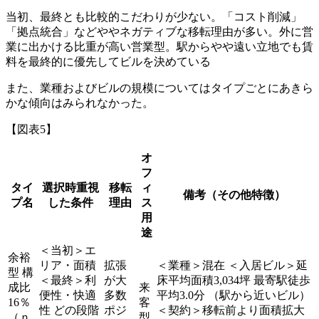
当初、最終とも比較的こだわりが少ない。「コスト削減」
「拠点統合」などややネガティブな移転理由が多い。外に営
業に出かける比重が高い営業型。駅からやや遠い立地でも賃
料を最終的に優先してビルを決めている
また、業種およびビルの規模についてはタイプごとにあきら
かな傾向はみられなかった。
【図表5】
オ
フ
タイ
選択時重視
移転
ィ
備考（その他特徴）
プ名
した条件
理由
ス
用
途
＜当初＞エ
余裕
リア・面積
拡張
＜業種＞混在 ＜入居ビル＞延
型 構
＜最終＞利
が大
床平均面積3,034坪 最寄駅徒歩
成比
来
便性・快適
多数
平均3.0分 （駅から近いビル）
16％
客
性 どの段階
ポジ
＜契約＞移転前より面積拡大
（ｎ
型