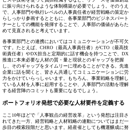
に振り向けられるような体制構築が必要でしょう。そのうえ
で、人事部門や執行レベルの人事責任者が経営戦略の策定か
らしっかり参画するとともに、各事業部門のビジネスパート
ナーとしての機能を発揮することで、人事部の価値があらた
めて見直されると考えています。
各事業部門との連携においてはコミュニケーションが不可欠
です。たとえば、CHRO（最高人事責任者）がCTO（最高技
術責任者）やDX担当と定期的に話す機会を持つことで、DX
推進に本来必要な人材の質・量と現状とのギャップを把握
し、そのギャップをタイムリーに埋めることができる。先進
企業に話を聞くと、皆さん共通してコミュニケーションに労
力をかけていらっしゃいます。もちろん、事業戦略を理解し
ている人材を人事に起用することや、人事部門の活動を理解
する経営陣のコミットも重要になるでしょう。
ポートフォリオ発想で必要な人材要件を定義する
ここ10年ほどで「人事観点の経営改革」という発想は注目さ
れてきた一方、経営戦略と人材戦略の連動についてはまだ一
歩目の模索段階だと思います。経産省としても機運醸成に努