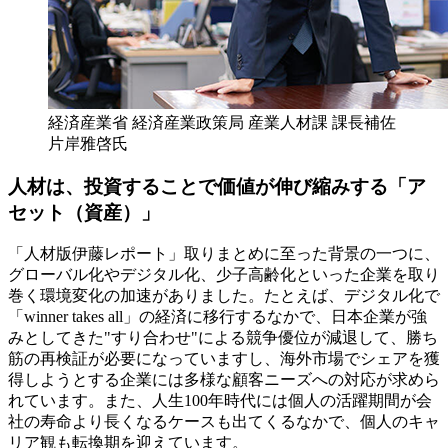
経済産業省 経済産業政策局 産業人材課
課長補佐
片岸雅啓氏
人材は、投資することで価値が伸び縮みする「ア
セット
（資産）
」
「人材版伊藤レポート」取りまとめに至った背景の一つに、
グローバル化やデジタル化、少子高齢化といった企業を取り
巻く環境変化の加速がありました。たとえば、デジタル化で
「winner takes all」の経済に移行するなかで、日本企業が強
みとしてきた"すり合わせ"による競争優位が減退して、勝ち
筋の再検証が必要になっていますし、海外市場でシェアを獲
得しようとする企業には多様な顧客ニーズへの対応が求めら
れています。また、人生100年時代には個人の活躍期間が会
社の寿命より長くなるケースも出てくるなかで、個人のキャ
リア観も転換期を迎えています。