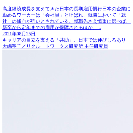
高度経済成長を支えてきた日本の長期雇用慣行日本の企業に
勤めるワーカーは「会社員」と呼ばれ、就職において「就
社」の傾向が強いとされている。就職先さえ慎重に選べば、
新卒から定年までの雇用が保障されるほか、...
2021年08月25日
キャリアの自立を支える「共助」、日本では伸びしろあり
大嶋寧子／リクルートワークス研究所 主任研究員