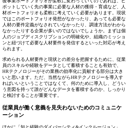
後事業ポートフォリオが柔軟に変わっていくのであれば、ピ
ボットしていく先の事業に必要な人材の獲得・育成など、人
材ポートフォリオも柔軟に考えていく必要があります。現状
ではこのポートフォリオ発想がなかったり、あっても必要な
人材の要件定義がなされていなかったり、調達方法がわから
なかったりする企業が多いのではないでしょうか。まずは個
人のジョブディスクリプションの明確化や、組織のミッショ
ンと紐づけて必要な人材要件を発信するといった対応が考え
られます。
求められる人材要件と現状との差分を把握するために、従業
員のスキルや経験をデータとして蓄積することも有効で、
HRテクノロジーがその業務の効率化に貢献する部分は大き
いと思います。ただ、当然ながらHRテクノロジーを導入す
ればいいということではなくて、何のために導入し、どうい
う意図を持って誰がどんなデータを蓄積するのか、しっかり
と検討することが重要です。
従業員が働く意義を見失わないためのコミュニケ
ーション
ほかに「知と経験のダイバーシティ&インクルージョン」