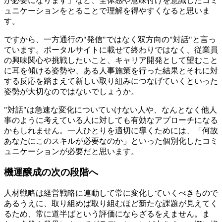
が必要になります」など、全体感や意味付けを意識したコミ
ュニケーションをとることで理解を得やすくなると思いま
す。
ですから、一方通行の"発信"ではなく双方向の"対話"と言っ
ています。ポータルサイトに載せて終わりではなく、従業員
の興味関心や挑戦したいこと、キャリア開発として望むこと
に耳を傾ける姿勢や、ある人事施策を行った結果とそれに対
する反応を踏まえて新しい取り組みにつなげていくといった
姿勢が大切なのではないでしょうか。
"対話"は急速な変化についていけない人や、なんとなく他人
事のように考えている人に対しても有効なアプローチになる
かもしれません。一人ひとりを適切に導くためには、「何故
あなたにこのスキルが必要なのか」といった個別化したコミ
ュニケーションが必要だと思います。
機運醸成の次の段階へ
人材戦略は経営戦略に連動して常に変化していくべきもので
あるうえに、取り組めば取り組むほど新たな課題が見えてく
るため、常に道半ばという評価にならざるをえません。ま