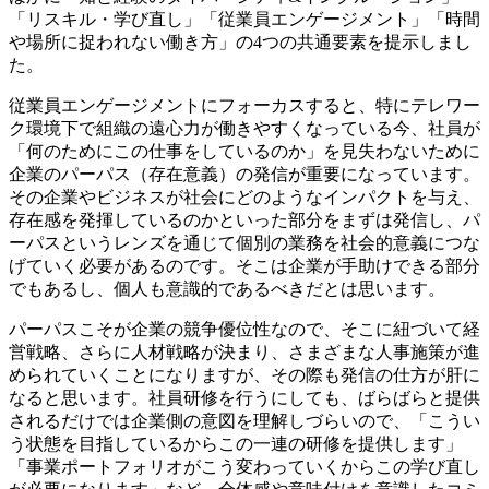
「リスキル・学び直し」「従業員エンゲージメント」「時間
や場所に捉われない働き方」の4つの共通要素を提示しまし
た。
従業員エンゲージメントにフォーカスすると、特にテレワー
ク環境下で組織の遠心力が働きやすくなっている今、社員が
「何のためにこの仕事をしているのか」を見失わないために
企業のパーパス（存在意義）の発信が重要になっています。
その企業やビジネスが社会にどのようなインパクトを与え、
存在感を発揮しているのかといった部分をまずは発信し、パ
ーパスというレンズを通じて個別の業務を社会的意義につな
げていく必要があるのです。そこは企業が手助けできる部分
でもあるし、個人も意識的であるべきだとは思います。
パーパスこそが企業の競争優位性なので、そこに紐づいて経
営戦略、さらに人材戦略が決まり、さまざまな人事施策が進
められていくことになりますが、その際も発信の仕方が肝に
なると思います。社員研修を行うにしても、ばらばらと提供
されるだけでは企業側の意図を理解しづらいので、「こうい
う状態を目指しているからこの一連の研修を提供します」
「事業ポートフォリオがこう変わっていくからこの学び直し