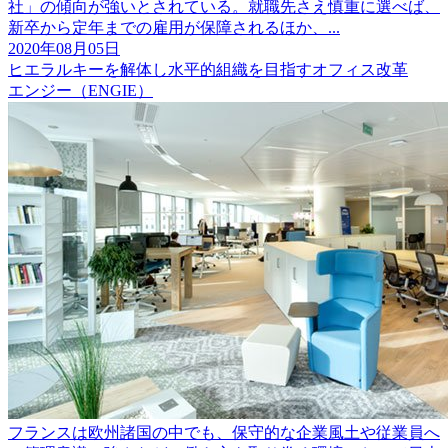
社」の傾向が強いとされている。就職先さえ慎重に選べば、
新卒から定年までの雇用が保障されるほか、...
2020年08月05日
ヒエラルキーを解体し水平的組織を目指すオフィス改革
エンジー（ENGIE）
フランスは欧州諸国の中でも、保守的な企業風土や従業員へ