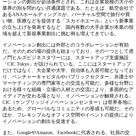
ーションの創出が必須条件とされ、これは企業規模の大小や
業界の別を問わない共通課題である。たとえば、航空会社で
あるANAホールディングスが、バーチャル空間で旅行や買
い物、医療などを提供する「スカイホエール」という新事業
の立ち上げを発表するなど、国内有数の大手企業が本業の領
域を超えて新規事業創出に挑む例も増えてきている。
イノベーション創出には外部とのコラボレーションが有効
だ。そのための場の提供も始まっており、その一つとして虎
ノ門ヒルズビジネスタワーには、スタートアップ支援施設
「CIC Tokyo」が設けられている。ここにはスタートアップ
だけではなく、大企業や大学、自治体も入居可能となってお
り、ベンチャーキャピタルやパブリックセクター、弁護士や
マーケティングの専門家等との交流も可能だ。多様な分野に
おける様々な組織・立場の人材との交流により、多面的なア
イディアが交わる場となり、イノベーションが触発される。
CIC（ケンブリッジイノベーションセンター）は世界各地に
あるため、グローバルなコミュニティの形成も可能だ。その
ほか、フレキシブルなオフィス空間やイベントの提供により
イノベーションの創出を促進する。
また、GoogleやAmazon、Facebookに代表される、社員の交