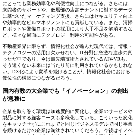
にとっても業務効率化や利便性向上につながる。さらには、
来館者のサポートや、低層部の店舗テナントに対するデータ
に基づいたマーケティング支援、さらにはセキュリティ向上
や効率的なビルマネジメントにも貢献している。また、清掃
ロボットや警備ロボットの採用により人手不足を解消するな
ど、様々な局面にテクノロジー利用の可能性がある。
不動産業界に限らず、情報化社会が進んだ現代では、情報・
テクノロジーの活用は欠かせない。IT分野は急激な進歩の真
っただ中であり、今は最先端技術とされているAIやVRも、
そう遠くない未来には当たり前に利用されているかもしれな
い。DX化により変革を続けることが、情報化社会における
優位性の構築につながるだろう。
国内有数の大企業でも「イノベーション」の創出
が急務に
企業を取り巻く環境は加速度的に変化し、企業のサービスや
製品に対する顧客ニーズも多様化している。こういった変化
をキャッチせずにこれまでと同じビジネスモデルで同じ事業
を続けるだけの企業は淘汰されていくだろう。今後はイノベ