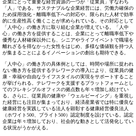
企業にとって重要な経営資源の一つが「従業員」すなわち
「人」である。サステナブルな企業経営には、労働力確保の
ため採用強化・離職率低下への対応や、限られた人材で効率
的に生産性高く働くことが求められている。その対応として
「人中心」の働き方に取り組む企業が増えている。「人中
心」の働き方を提供することは、企業にとって離職率低下や
優秀な人材確保以外にも、シニアやライフイベントで職場を
離れざるを得なかった女性をはじめ、多様な価値観を持つ人
が集まることによるイノベーションの創出も期待できる。
「人中心」の働き方の具体例としては、時間や場所に捉われ
ない働き方を提供するテレワークの導入により、従業員の健
康・幸福や自由なライフスタイルの実現をサポートすること
が挙げられる。テレワークを支援するプラットフォームとし
てのフレキシブルオフィスの拠点数も年々増加し続けてい
る。さらに、従業員の健康や「ウェルビーイング」を重視し
た経営にも注目が集まっており、経済産業省では特に優良な
健康経営を実践している法人を顕彰する健康経営優良法人
（ホワイト500、ブライト500）認定制度を設けている。認定
企業は年々増加しており、社会的な動きとして活発化してい
る状況がうかがえる。