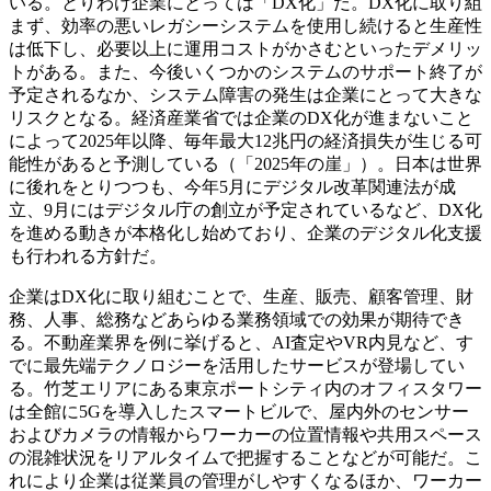
いる。とりわけ企業にとっては「DX化」だ。DX化に取り組
まず、効率の悪いレガシーシステムを使用し続けると生産性
は低下し、必要以上に運用コストがかさむといったデメリッ
トがある。また、今後いくつかのシステムのサポート終了が
予定されるなか、システム障害の発生は企業にとって大きな
リスクとなる。経済産業省では企業のDX化が進まないこと
によって2025年以降、毎年最大12兆円の経済損失が生じる可
能性があると予測している（「2025年の崖」）。日本は世界
に後れをとりつつも、今年5月にデジタル改革関連法が成
立、9月にはデジタル庁の創立が予定されているなど、DX化
を進める動きが本格化し始めており、企業のデジタル化支援
も行われる方針だ。
企業はDX化に取り組むことで、生産、販売、顧客管理、財
務、人事、総務などあらゆる業務領域での効果が期待でき
る。不動産業界を例に挙げると、AI査定やVR内見など、す
でに最先端テクノロジーを活用したサービスが登場してい
る。竹芝エリアにある東京ポートシティ内のオフィスタワー
は全館に5Gを導入したスマートビルで、屋内外のセンサー
およびカメラの情報からワーカーの位置情報や共用スペース
の混雑状況をリアルタイムで把握することなどが可能だ。こ
れにより企業は従業員の管理がしやすくなるほか、ワーカー