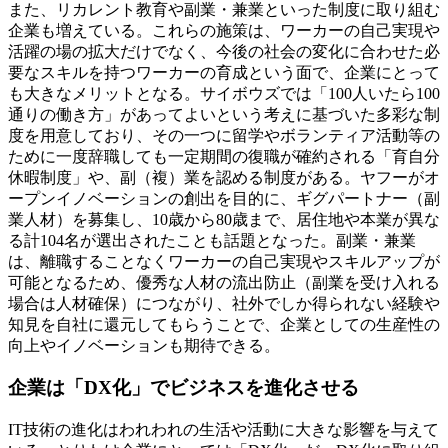
また、リカレント教育や副業・兼業といった制度に取り組む
企業も増えている。これらの施策は、ワーカーの自己実現や
活躍の場の拡大だけでなく、今後の社会の変化に合わせた必
要なスキルを持つワーカーの育成という面で、企業にとって
も大きなメリットとなる。サイボウズでは「100人いたら100
通りの働き方」があってよいという考えに基づいた多彩な制
度を用意しており、その一つに留学やボランティア活動等の
ために一度辞職しても一定期間の復職が確約される「育自分
休暇制度」や、副（複）業を認める制度がある。ヤフーがオ
ープンイノベーションの創出を目的に、ギグパートナー（副
業人材）を募集し、10歳から80歳まで、居住地や本業が異な
る計104名が選出されたことも話題となった。副業・兼業
は、離職することなくワーカーの自己実現やスキルアップが
可能となるため、優秀な人材の流出防止（副業を受け入れる
場合は人材確保）につながり、社外でしか得られない経験や
知見を自社に還元してもらうことで、企業としての生産性の
向上やイノベーションも期待できる。
企業は「DX化」でビジネスを進化させる
IT技術の進化はわれわれの生活や活動に大きな影響を与えて