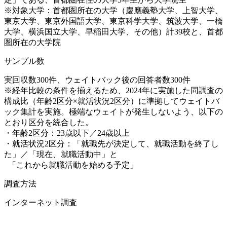
※対象大学：首都圏所在の大学（慶應義塾大学、上智大学、
東京大学、東京外国語大学、東京科学大学、筑波大学、一橋
大学、横浜国立大学、早稲田大学、その他）計39校と、首都
圏所在の大学院
サンプル数
実回収数300件、ウェイトバック後の回答者数300件
※経年比較の条件を揃えるため、2024年に実施した同調査の
構成比（年齢2区分×就活状況2区分）に準拠してウェイトバ
ック集計を実施。極端なウェイトが発生しないよう、以下の
とおり区分を統合した。
・年齢2区分：23歳以下／24歳以上
・就活状況2区分：「就職先が決定して、就職活動を終了し
た」／「現在、就職活動中」と
「これから就職活動を始める予定」
調査方法
インターネット調査