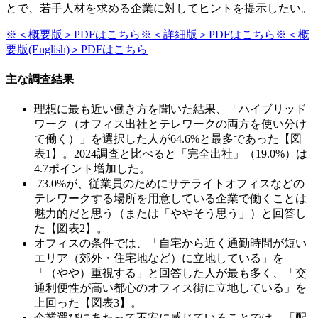
とで、若手人材を求める企業に対してヒントを提示したい。
※＜概要版＞PDFはこちら
※＜詳細版＞PDFはこちら
※＜概
要版(English)＞PDFはこちら
主な調査結果
理想に最も近い働き方を聞いた結果、「ハイブリッド
ワーク（オフィス出社とテレワークの両方を使い分け
て働く）」を選択した人が64.6%と最多であった【図
表1】。2024調査と比べると「完全出社」（19.0%）は
4.7ポイント増加した。
73.0%が、従業員のためにサテライトオフィスなどの
テレワークする場所を用意している企業で働くことは
魅力的だと思う（または「ややそう思う」）と回答し
た【図表2】。
オフィスの条件では、「自宅から近く通勤時間が短い
エリア（郊外・住宅地など）に立地している」を
「（やや）重視する」と回答した人が最も多く、「交
通利便性が高い都心のオフィス街に立地している」を
上回った【図表3】。
企業選びにあたって不安に感じていることでは、「配