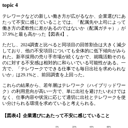
topic 4
テレワークなどの新しい働き方が広がるなか、企業選びにあ
たって不安に感じていることでは、「配属先や上司によって
働き方の柔軟性に差があるのではないか（配属ガチャ）」が
37.9%と最も高かった【図表4】。
ただし、2024調査と比べると同項目の回答割合は大きく減少
しており、他の不安項目についても全体的に低下傾向がみら
れた。新卒採用の売り手市場が続くなかで、就職活動そのも
のに対する不安感は相対的に和らいでいる可能性がある。一
方で、「テレワークでできる仕事でも毎日出社を求められな
いか」は29.1%と、前回調査を上回った。
これらの結果から、若年層はテレワーク（ハイブリッドワー
ク）の利用意向が高い一方で、単に出社を避けたいわけでは
なく、仕事内容や状況に応じて適切に出社とテレワークを使
い分けられる環境を求めていると考えられる。
【図表4】企業選びにあたって不安に感じていること