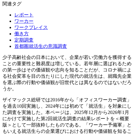
関連タグ
レポート
ワーカー
ワークプレイス
働き方
定期調査
首都圏就活生の意識調査
少子高齢社会の日本において、企業が若い労働力を獲得する
ことの重要性と難易度は増している。若年層に選ばれるため
の第一歩はその価値観や志向を知ることだが、コロナ禍によ
る社会変革を目の当たりにした現代の就活生は、就職先企業
を選ぶ際の行動や価値観が旧世代とは異なるのではないだろ
うか。
ザイマックス総研では2016年から「オフィスワーカー調査」
を過去10回実施し、2024年には初めて「就活生」を対象にし
た調査を実施した。本ページは、2025年12月から2026年1月
にかけて実施した第2回就活生調査の結果レポートを＜概要
版＞として一部抜粋したものである。「ワーカー予備軍」と
もいえる就活生らの企業選びにおける行動や価値観を知るこ