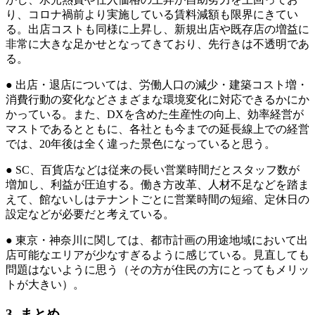
り、コロナ禍前より実施している賃料減額も限界にきてい
る。出店コストも同様に上昇し、新規出店や既存店の増益に
非常に大きな足かせとなってきており、先行きは不透明であ
る。
● 出店・退店については、労働人口の減少・建築コスト増・
消費行動の変化などさまざまな環境変化に対応できるかにか
かっている。また、DXを含めた生産性の向上、効率経営が
マストであるとともに、各社とも今までの延長線上での経営
では、20年後は全く違った景色になっていると思う。
● SC、百貨店などは従来の長い営業時間だとスタッフ数が
増加し、利益が圧迫する。働き方改革、人材不足などを踏ま
えて、館ないしはテナントごとに営業時間の短縮、定休日の
設定などが必要だと考えている。
● 東京・神奈川に関しては、都市計画の用途地域において出
店可能なエリアが少なすぎるように感じている。見直しても
問題はないように思う（その方が住民の方にとってもメリッ
トが大きい）。
3. まとめ