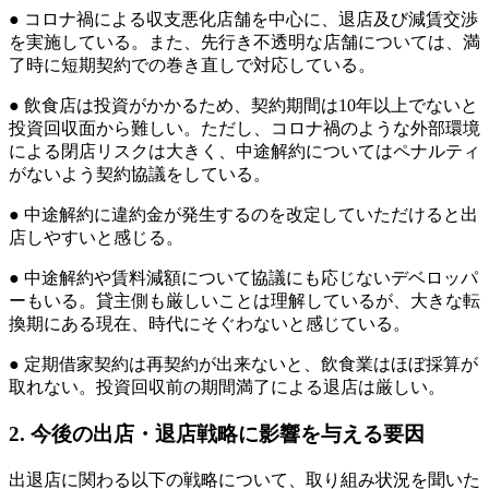
● コロナ禍による収支悪化店舗を中心に、退店及び減賃交渉
を実施している。また、先行き不透明な店舗については、満
了時に短期契約での巻き直しで対応している。
● 飲食店は投資がかかるため、契約期間は10年以上でないと
投資回収面から難しい。ただし、コロナ禍のような外部環境
による閉店リスクは大きく、中途解約についてはペナルティ
がないよう契約協議をしている。
● 中途解約に違約金が発生するのを改定していただけると出
店しやすいと感じる。
● 中途解約や賃料減額について協議にも応じないデベロッパ
ーもいる。貸主側も厳しいことは理解しているが、大きな転
換期にある現在、時代にそぐわないと感じている。
● 定期借家契約は再契約が出来ないと、飲食業はほぼ採算が
取れない。投資回収前の期間満了による退店は厳しい。
2. 今後の出店・退店戦略に影響を与える要因
出退店に関わる以下の戦略について、取り組み状況を聞いた