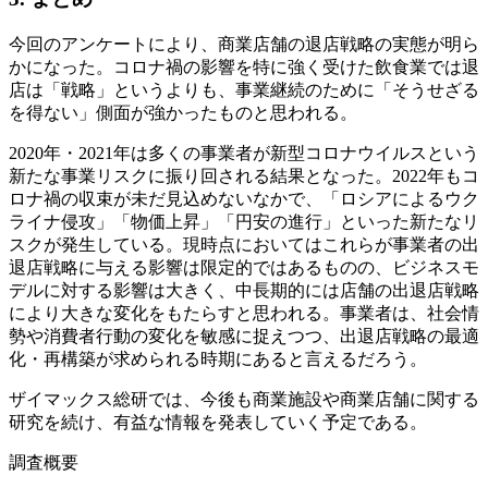
今回のアンケートにより、商業店舗の退店戦略の実態が明ら
かになった。コロナ禍の影響を特に強く受けた飲食業では退
店は「戦略」というよりも、事業継続のために「そうせざる
を得ない」側面が強かったものと思われる。
2020年・2021年は多くの事業者が新型コロナウイルスという
新たな事業リスクに振り回される結果となった。2022年もコ
ロナ禍の収束が未だ見込めないなかで、「ロシアによるウク
ライナ侵攻」「物価上昇」「円安の進行」といった新たなリ
スクが発生している。現時点においてはこれらが事業者の出
退店戦略に与える影響は限定的ではあるものの、ビジネスモ
デルに対する影響は大きく、中長期的には店舗の出退店戦略
により大きな変化をもたらすと思われる。事業者は、社会情
勢や消費者行動の変化を敏感に捉えつつ、出退店戦略の最適
化・再構築が求められる時期にあると言えるだろう。
ザイマックス総研では、今後も商業施設や商業店舗に関する
研究を続け、有益な情報を発表していく予定である。
調査概要