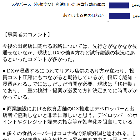
【事業者のコメント】
今後の出退店に関わる戦略については、先行きがなかなか見
通せないなか、現状はDXや働き方など試行錯誤の状況にあ
るといったコメントが多かった。
● DXが浸透するにつれてリアル店舗のあり方が変わり、投
資コスト圧縮にもつながると期待しているが、幅広く認知・
浸透されるまでにはまだまだ時間が必要。現状は「移行期」
であり、二重の検討・提案が必要で方針決定までに時間がか
かっている。
● 商業施設における飲食店舗のDX推進はデベロッパーと出
店者で協調しないと非常に難しいと思う。デベロッパーのポ
イントやクレジット端末の指定等が効率化を阻害している。
● 多くの食品スーパーはコロナ禍で業績好調と思われる。し
かし、水光熱費や仕入価格の上昇が自助努力を上回ってお