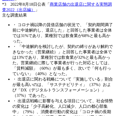
*3 2022年8月18日公表「
商業店舗の出退店に関する実態調
査2022（出店編）
」
主な調査結果
・ コロナ禍以降の賃借店舗の状況で、「契約期間満了
前に中途解約し、退店した」と回答した事業者は全体
では31%であり、業種別では飲食業が68%と最も高か
った。
・ 「中途解約を検討したが、契約の縛りがあり解約で
きなかった（営業継続）」と回答した事業者は全体で
は13%であり、業種別では飲食業が32%と最も高かっ
た。営業継続に際して事業者が行った対応としては、
「賃料減額」（60%）が最も多く、次いで「何も行っ
ていない」（40%）となった。
・ 出退店に関わる戦略について「実施している」割合
が最も高いのは、「サステナビリティ」（37%）およ
び「DX（デジタルトランスフォーメーション）」
（37%）であった。
・ 出退店戦略に影響を与える項目について、社会情勢
の変化は「少子高齢化、人口減少、人口の都心部集
中」（79%）、消費者行動の変化は「コロナ禍の長期