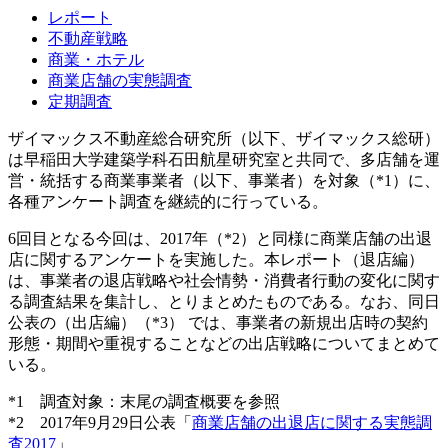
レポート
不動産戦略
商業・ホテル
商業店舗の実態調査
定期調査
ザイマックス不動産総合研究所（以下、ザイマックス総研）
は早稲田大学建築学科石田航星研究室と共同で、多店舗を運
営・統括する商業事業者（以下、事業者）を対象（*1）に、
各種アンケート調査を継続的に行っている。
6回目となる今回は、2017年（*2）と同様に商業店舗の出退
店に関するアンケートを実施した。本レポート（退店編）
は、事業者の退店戦略や社会情勢・消費者行動の変化に関す
る調査結果を集計し、とりまとめたものである。なお、同日
公表の（出店編）（*3） では、事業者の新規出店時の契約
形態・期間や重視することなどの出店戦略についてまとめて
いる。
*1 調査対象：末尾の調査概要を参照
*2 2017年9月29日公表「
商業店舗の出退店に関する実態調
査2017
」